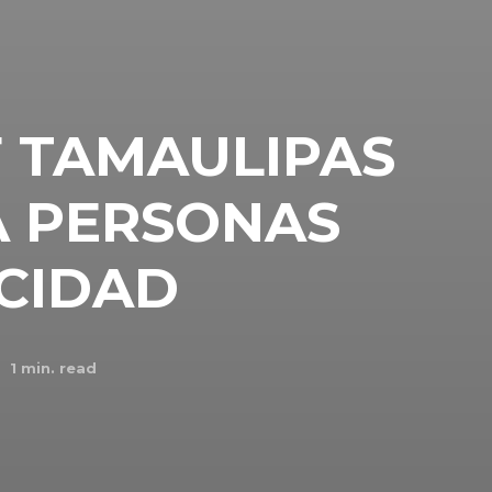
F TAMAULIPAS
A PERSONAS
CIDAD
1
min. read