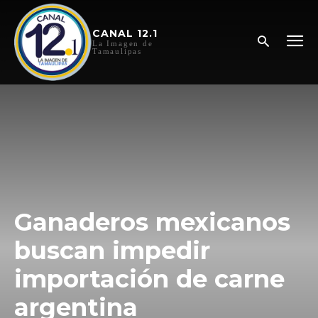
CANAL 12.1
La Imagen de
Tamaulipas
Ganaderos mexicanos
buscan impedir
importación de carne
argentina