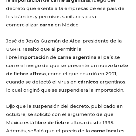
o
p
k
ir
la
importación
de
carne argentina
, luego del
decreto que exenta a 15 empresas de ese país de
k
los trámites y permisos sanitarios para
comercializar
carne
en México.
José de Jesús Guzmán de Alba, presidente de la
UGRH, resaltó que al permitir la
libre
importación
de
carne argentina
al país se
corre el riesgo de que se presente un nuevo
brote
de fiebre aftosa
, como el que ocurrió en 2001,
cuando se detectó el virus en
cárnicos
argentinos,
lo cual originó que se suspendiera la importación.
Dijo que la suspensión del decreto, publicado en
octubre, se solicitó con el argumento de que
México está
libre de fiebre
aftosa desde 1995.
Además, señaló que el precio de la
carne local
es