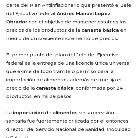
parte del Plan Antiinflacionario que presentó el Jefe
del Ejecutivo federal
Andrés Manuel López
Obrador
con el objetivo de mantener estables los
precios de los productos de la
canasta básica
en
medio de un creciente incremento de precios.
El primer punto del plan del Jefe del Ejecutivo
federal es la entrega de una licencia única universal
que exime de todo trámite o permiso para la
importación de alimentos, además de que fija el
precio de la
canasta básica
, conformada por 24
productos, en mil 39 pesos.
La
importación
de
alimentos
sin supervisión
Facebook
Twitter
Email
WhatsApp
Copy
Gmail
Telegram
Comparti
sanitaria fue fuertemente criticada por el entonces
Link
director del Servicio Nacional de Sanidad, Inocuidad
y Calidad