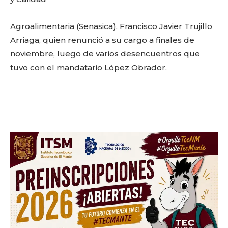
Don't miss
Agroalimentaria (Senasica), Francisco Javier Trujillo
out!
Arriaga, quien renunció a su cargo a finales de
Sing up for our newsletter
noviembre, luego de varios desencuentros que
to stay in the loop.
tuvo con el mandatario López Obrador.
SUBSCRIBE