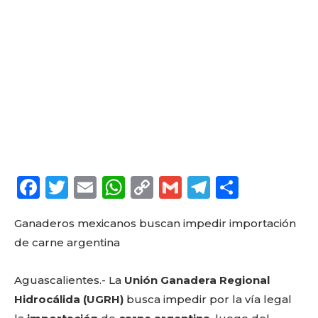
F
T
E
W
C
G
T
C
a
w
m
h
o
m
el
o
Ganaderos mexicanos buscan impedir importación
c
it
ai
a
p
ai
e
m
de carne argentina
e
te
l
ts
y
l
g
p
b
r
A
Li
ra
a
Aguascalientes.- La
Unión Ganadera Regional
o
p
n
m
rt
Hidrocálida (UGRH)
busca impedir por la vía legal