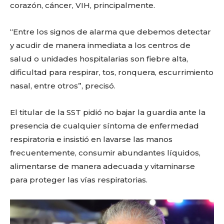
corazón, cáncer, VIH, principalmente.
“Entre los signos de alarma que debemos detectar
y acudir de manera inmediata a los centros de
salud o unidades hospitalarias son fiebre alta,
dificultad para respirar, tos, ronquera, escurrimiento
Facebook
Twitter
Email
WhatsApp
Copy
Gmail
Telegram
Comparti
nasal, entre otros”, precisó.
Link
El titular de la SST pidió no bajar la guardia ante la
Don't miss
presencia de cualquier síntoma de enfermedad
respiratoria e insistió en lavarse las manos
out!
frecuentemente, consumir abundantes líquidos,
Sing up for our newsletter
alimentarse de manera adecuada y vitaminarse
to stay in the loop.
para proteger las vías respiratorias.
SUBSCRIBE