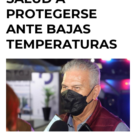
o
p
k
ir
PROTEGERSE
k
ANTE BAJAS
TEMPERATURAS