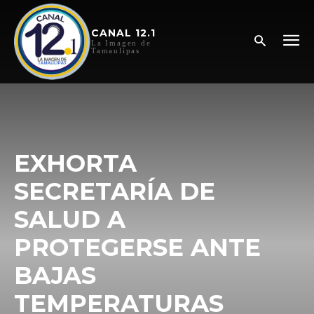
CANAL 12.1
La Imagen de
Tamaulipas
EXHORTA
SECRETARÍA DE
SALUD A
PROTEGERSE ANTE
BAJAS
TEMPERATURAS