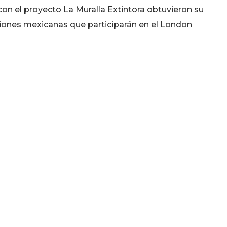
on el proyecto La Muralla Extintora obtuvieron su
ciones mexicanas que participarán en el London
 nivel superior en el Certamen Estatal de
encias Tamaulipas, el grupo de alumnos de la
en compañía de su asesor, tuvieron una destacada
tapa nacional realizada en San Luis Potosí, donde
e se desarrollará en Inglaterra durante los meses
ntegran Jesús Román Trejo Morales del programa
ría Fernanda Quintos Ploneda del programa de
cual Alanís Rosales, docente del CBTis 15 Mante.