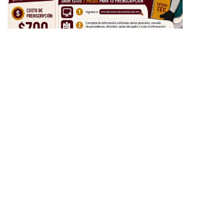
LO ÚTIMO
Da respuesta Patty Chío a