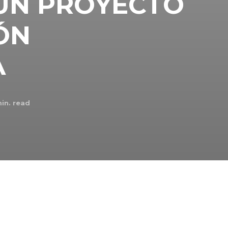
UN PROYECTO
ÓN
A
in. read