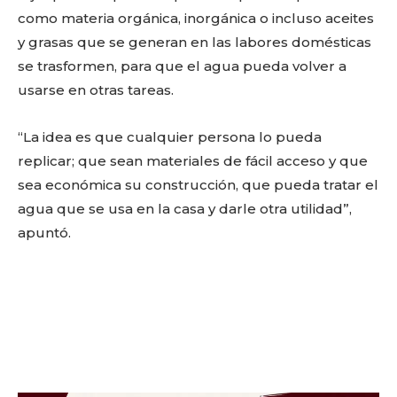
como materia orgánica, inorgánica o incluso aceites
y grasas que se generan en las labores domésticas
se trasformen, para que el agua pueda volver a
usarse en otras tareas.
“La idea es que cualquier persona lo pueda
replicar; que sean materiales de fácil acceso y que
sea económica su construcción, que pueda tratar el
agua que se usa en la casa y darle otra utilidad”,
Facebook
Twitter
Email
WhatsApp
Copy
Gmail
Telegram
Comparti
apuntó.
Link
Don't miss
out!
Sing up for our newsletter
to stay in the loop.