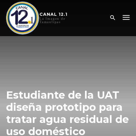
CANAL 12.1
La Imagen de
Tamaulipas
Estudiante de la UAT
diseña prototipo para
tratar agua residual de
uso doméstico