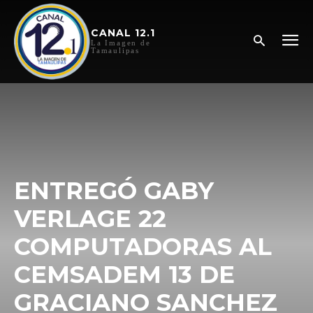
CANAL 12.1
La Imagen de
Tamaulipas
ENTREGÓ GABY
VERLAGE 22
COMPUTADORAS AL
CEMSADEM 13 DE
GRACIANO SANCHEZ