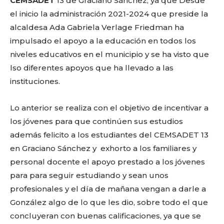
o
p
k
ir
CEMSADET
13 de Graciano Sánchez, ya que Desde
el inicio la administración 2021-2024 que preside la
k
alcaldesa Ada Gabriela Verlage Friedman ha
impulsado el apoyo a la educación en todos los
niveles educativos en el municipio y se ha visto que
lso diferentes apoyos que ha llevado a las
instituciones.
Lo anterior se realiza con el objetivo de incentivar a
los jóvenes para que continúen sus estudios
además felicito a los estudiantes del CEMSADET 13
en Graciano Sánchez y exhorto a los familiares y
personal docente el apoyo prestado a los jóvenes
para para seguir estudiando y sean unos
profesionales y el día de mañana vengan a darle a
González algo de lo que les dio, sobre todo el que
concluyeran con buenas calificaciones, ya que se