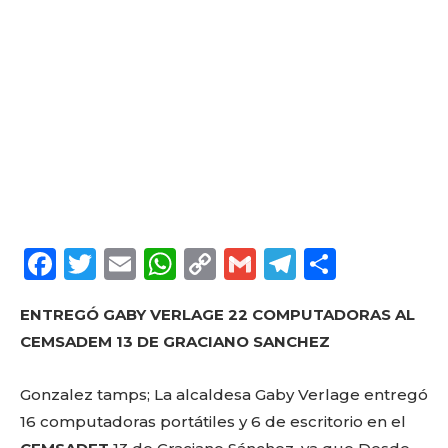
F
T
E
W
C
G
T
C
a
w
m
h
o
m
el
o
ENTREGÓ GABY VERLAGE 22 COMPUTADORAS AL
c
it
ai
a
p
ai
e
m
CEMSADEM 13 DE GRACIANO SANCHEZ
e
te
l
ts
y
l
g
p
b
r
A
Li
ra
a
Gonzalez tamps; La alcaldesa Gaby Verlage entregó
o
p
n
m
rt
16 computadoras portátiles y 6 de escritorio en el