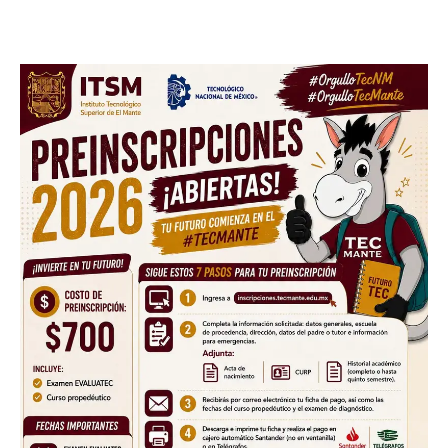
Facebook
Twitter
Email
WhatsApp
Copy
Gmail
Telegram
Comparti
Link
Don't miss
out!
Sing up for our newsletter
to stay in the loop.
SUBSCRIBE