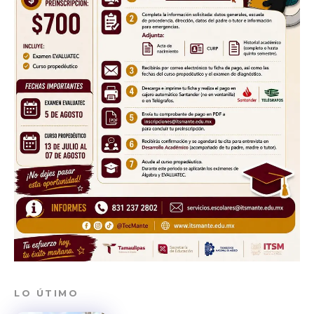
Don't miss
out!
Sing up for our newsletter
to stay in the loop.
SUBSCRIBE
LO ÚTIMO