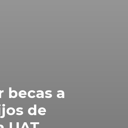
r becas a
ijos de
a UAT