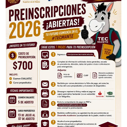
Facebook
Twitter
Email
WhatsApp
Copy
Gmail
Telegram
Comparti
Link
Don't miss
out!
Sing up for our newsletter
to stay in the loop.