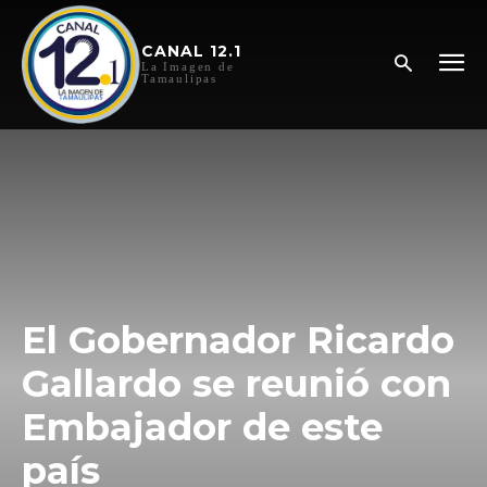
CANAL 12.1
La Imagen de
Tamaulipas
El Gobernador Ricardo
Gallardo se reunió con
Embajador de este
país