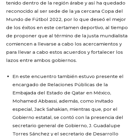
tenido dentro de la región árabe y así ha quedado
reconocido al ser sede de la ya cercana Copa del
Mundo de Fútbol 2022, por lo que deseó el mejor
de los éxitos en este certamen deportivo, al tiempo
Facebook
Twitter
Email
WhatsApp
Copy
Gmail
Telegram
Comparti
de proponer que al término de la justa mundialista
Link
comiencen a llevarse a cabo los acercamientos y
para llevar a cabo estos acuerdos y fortalecer los
Don't miss
lazos entre ambos gobiernos.
out!
En este encuentro también estuvo presente el
encargado de Relaciones Públicas de la
Sing up for our newsletter
to stay in the loop.
Embajada del Estado de Qatar en México,
Mohamed Abbassi, además, como invitado
especial, Jack Sahakian, mientras que, por el
SUBSCRIBE
Gobierno estatal, se contó con la presencia del
secretario general de Gobierno, J. Guadalupe
Torres Sánchez y el secretario de Desarrollo