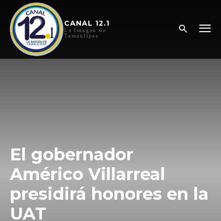
CANAL 12.1
La Imagen de
Tamaulipas
El gobernador
Américo Villarreal
presidirá honores en la
UAT