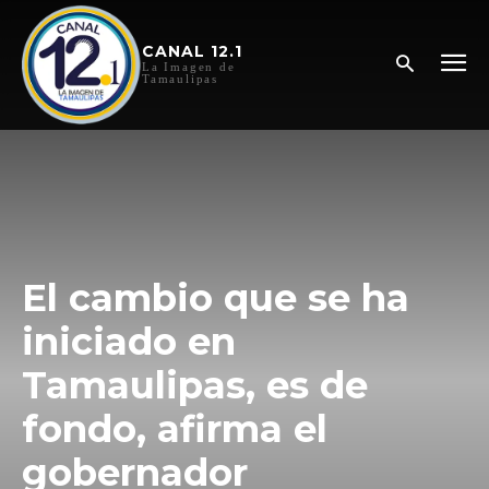
CANAL 12.1
La Imagen de
Tamaulipas
El cambio que se ha
iniciado en
Tamaulipas, es de
fondo, afirma el
gobernador