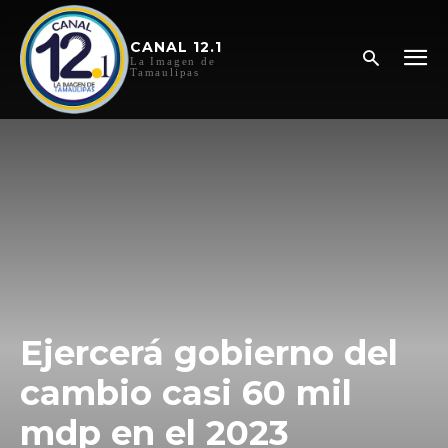
CANAL 12.1
La Imagen de
Tamaulipas
Ejercerá gobierno del
cambio casi 60 mil
mdp en el 2023