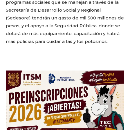
Don't miss
programas sociales que se manejan a través de la
Secretaría de Desarrollo Social y Regional
out!
(Sedesore) tendrán un gasto de mil 500 millones de
pesos, y el apoyo a la Seguridad Pública, donde se
Sing up for our newsletter
to stay in the loop.
dotará de más equipamiento, capacitación y habrá
más policías para cuidar a las y los potosinos.
SUBSCRIBE