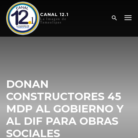
CANAL 12.1
La Imagen de
Tamaulipas
DONAN
CONSTRUCTORES 45
MDP AL GOBIERNO Y
AL DIF PARA OBRAS
SOCIALES