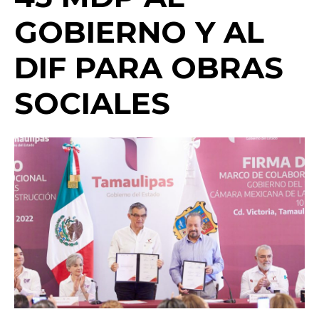
o
p
k
ir
GOBIERNO Y AL
k
DIF PARA OBRAS
SOCIALES