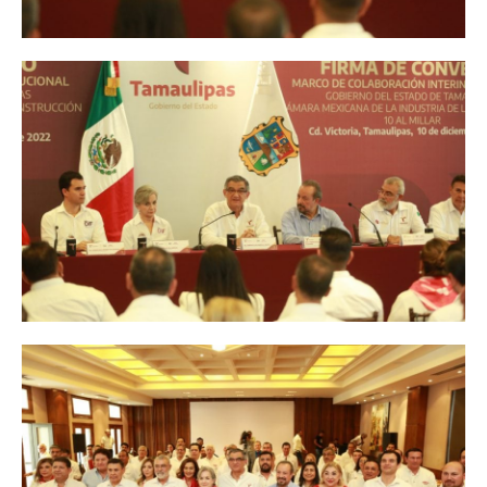
Facebook
Twitter
Email
WhatsApp
Copy
Gmail
Telegram
Comparti
Link
Don't miss
out!