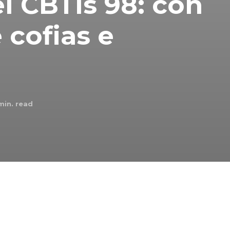
l CBTis 98: con
 cofias e
in. read