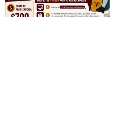
LO ÚTIMO
Da respuesta Patty Chío a