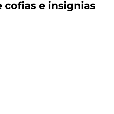
 cofias e insignias
ge como madrina de alumnos del Centro de
cios #98 que dirige el Ing. Raúl Roque Vargas, en la
 a quienes entregó un presente.
ocimiento a los padres de familia por el esfuerzo
o también a los maestros por la dedicación en
n presente a cada uno de los ahijados.
r la madrina de estos alumnos
esión, es una fusión de ciencia, corazón,
l ingeniero Raúl Roque Vargas por esta