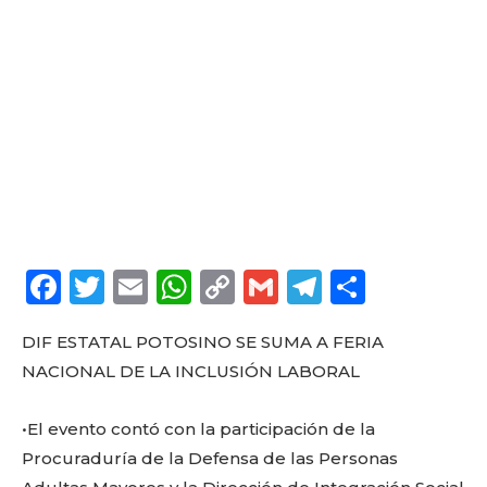
F
T
E
W
C
G
T
C
a
w
m
h
o
m
el
o
DIF ESTATAL POTOSINO SE SUMA A FERIA
c
it
ai
a
p
ai
e
m
NACIONAL DE LA INCLUSIÓN LABORAL
e
te
l
ts
y
l
g
p
b
r
A
Li
ra
a
•El evento contó con la participación de la
o
p
n
m
rt
Procuraduría de la Defensa de las Personas