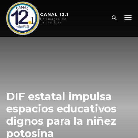
CANAL 12.1
La Imagen de
Tamaulipas
DIF estatal impulsa
espacios educativos
dignos para la niñez
potosina