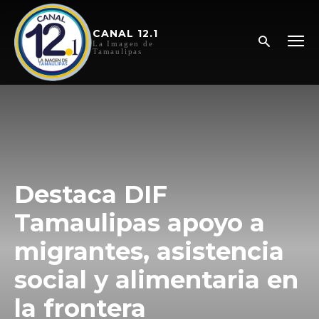
CANAL 12.1
La Imagen de
Tamaulipas
Destaca DIF
Tamaulipas apoyo a
migrantes, asistencia
social y alimentaria en
la frontera