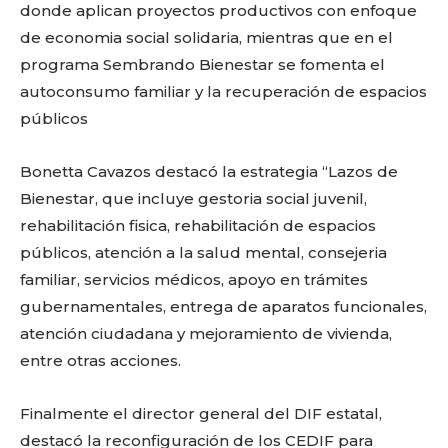
donde aplican proyectos productivos con enfoque
de economia social solidaria, mientras que en el
programa Sembrando Bienestar se fomenta el
autoconsumo familiar y la recuperación de espacios
públicos
Bonetta Cavazos destacó la estrategia “Lazos de
Bienestar, que incluye gestoria social juvenil,
rehabilitación fisica, rehabilitación de espacios
Facebook
Twitter
Email
WhatsApp
Copy
Gmail
Telegram
Comparti
públicos, atención a la salud mental, consejeria
Link
familiar, servicios médicos, apoyo en trámites
gubernamentales, entrega de aparatos funcionales,
Don't miss
atención ciudadana y mejoramiento de vivienda,
out!
entre otras acciones.
Sing up for our newsletter
Finalmente el director general del DIF estatal,
to stay in the loop.
destacó la reconfiguración de los CEDIF para