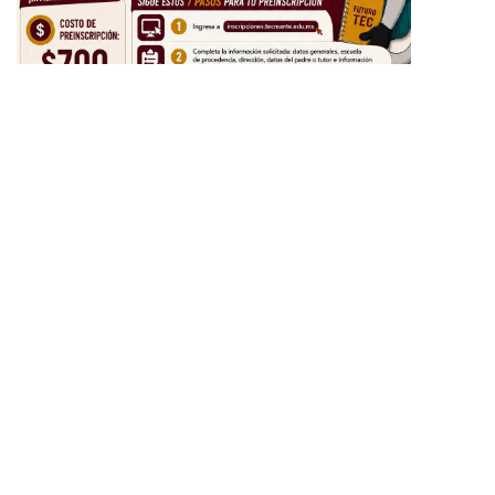
LO ÚTIMO
Da respuesta Patty Chío a