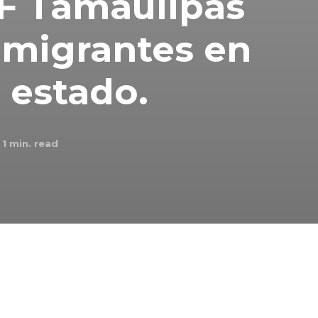
IF Tamaulipas
 migrantes en
l estado.
1
min. read