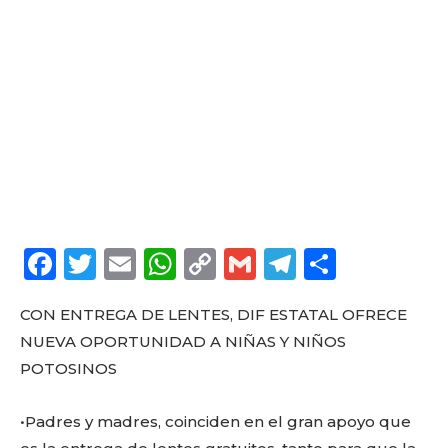
F
T
E
W
C
G
T
C
a
w
m
h
o
m
el
o
CON ENTREGA DE LENTES, DIF ESTATAL OFRECE
c
it
ai
a
p
ai
e
m
NUEVA OPORTUNIDAD A NIÑAS Y NIÑOS
e
te
l
ts
y
l
g
p
POTOSINOS
b
r
A
Li
ra
a
o
p
n
m
rt
•Padres y madres, coinciden en el gran apoyo que