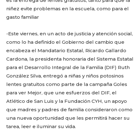
o
p
k
ir
es la entrega de lentes gratuitos, tanto para que la
niñez evite problemas en la escuela, como para el
k
gasto familiar
-Este viernes, en un acto de justicia y atención social,
como lo ha definido el Gobierno del cambio que
encabeza el Mandatario Estatal, Ricardo Gallardo
Cardona, la presidenta honoraria del Sistema Estatal
para el Desarrollo Integral de la Familia (DIF) Ruth
González Silva, entregó a niñas y niños potosinos
lentes gratuitos como parte de la campaña Goles
para ver Mejor, que une esfuerzos del DIF, el
Atlético de San Luis y la Fundación CYH, un apoyo
que madres y padres de familia consideraron como
una nueva oportunidad que les permitirá hacer su
tarea, leer e iluminar su vida.