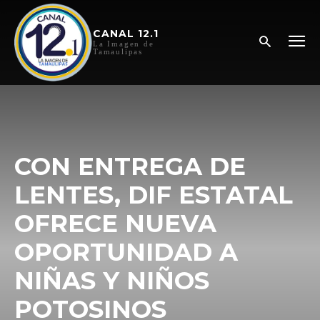
CANAL 12.1
La Imagen de
Tamaulipas
CON ENTREGA DE
LENTES, DIF ESTATAL
OFRECE NUEVA
OPORTUNIDAD A
NIÑAS Y NIÑOS
POTOSINOS