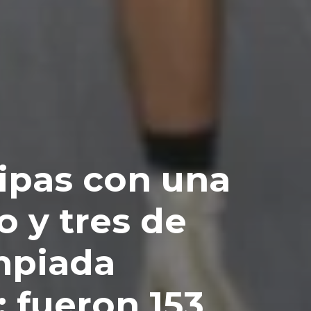
ipas con una
o y tres de
mpiada
; fueron 153