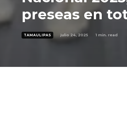
preseas en tot
julio 24, 2025
1
min. read
TAMAULIPAS