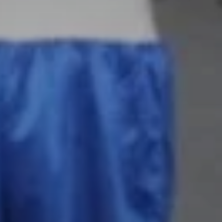
acebook
Twitter
Email
WhatsApp
Copy
Gmail
Telegram
Compartir
Link
Don't miss out!
Sing up for our newsletter to stay in the loop
SUBSCRIB