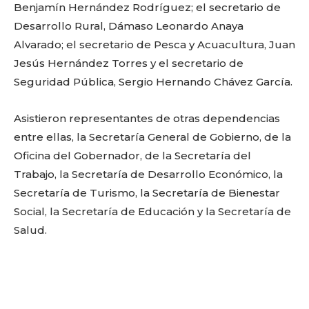
Benjamín Hernández Rodríguez; el secretario de
Facebook
Twitter
Email
WhatsApp
Copy
Gmail
Telegram
Comparti
Desarrollo Rural, Dámaso Leonardo Anaya
Link
Alvarado; el secretario de Pesca y Acuacultura, Juan
Jesús Hernández Torres y el secretario de
Don't miss
Seguridad Pública, Sergio Hernando Chávez García.
out!
Asistieron representantes de otras dependencias
entre ellas, la Secretaría General de Gobierno, de la
Sing up for our newsletter
to stay in the loop.
Oficina del Gobernador, de la Secretaría del
Trabajo, la Secretaría de Desarrollo Económico, la
Secretaría de Turismo, la Secretaría de Bienestar
SUBSCRIBE
Social, la Secretaría de Educación y la Secretaría de
Salud.