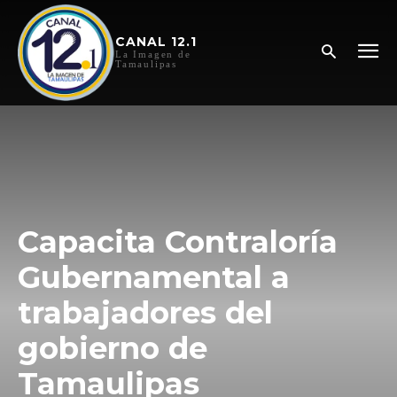
CANAL 12.1
La Imagen de
Tamaulipas
Capacita Contraloría
Gubernamental a
trabajadores del
gobierno de
Tamaulipas