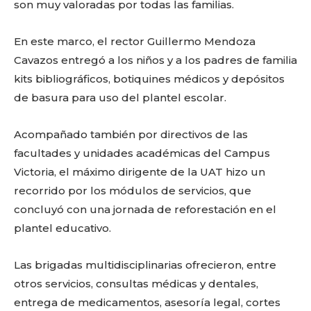
son muy valoradas por todas las familias.
Don't miss
En este marco, el rector Guillermo Mendoza
out!
Cavazos entregó a los niños y a los padres de familia
kits bibliográficos, botiquines médicos y depósitos
Sing up for our newsletter
de basura para uso del plantel escolar.
to stay in the loop.
Acompañado también por directivos de las
SUBSCRIBE
facultades y unidades académicas del Campus
Victoria, el máximo dirigente de la UAT hizo un
recorrido por los módulos de servicios, que
concluyó con una jornada de reforestación en el
plantel educativo.
Las brigadas multidisciplinarias ofrecieron, entre
otros servicios, consultas médicas y dentales,
entrega de medicamentos, asesoría legal, cortes