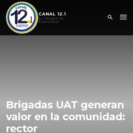
CANAL 12.1
La Imagen de
Tamaulipas
Brigadas UAT generan
valor en la comunidad:
rector