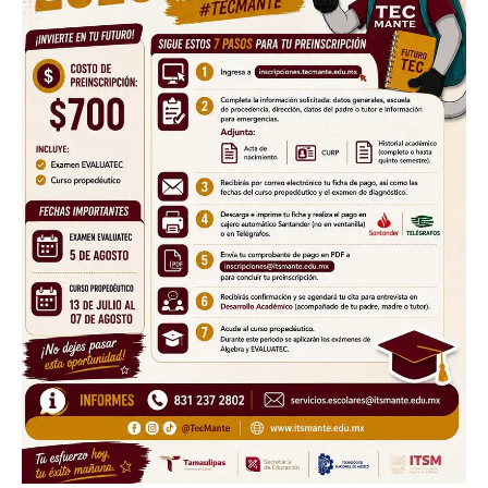
Don't miss
out!
Sing up for our newsletter
to stay in the loop.
SUBSCRIBE