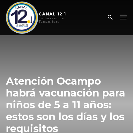
CANAL 12.1
La Imagen de
Tamaulipas
Atención Ocampo
habrá vacunación para
niños de 5 a 11 años:
estos son los días y los
requisitos