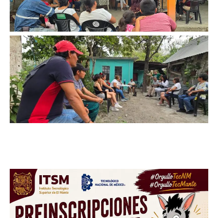
Facebook
Twitter
Email
WhatsApp
Copy
Gmail
Telegram
Comparti
Link
Don't miss
out!
Sing up for our newsletter
to stay in the loop.
SUBSCRIBE