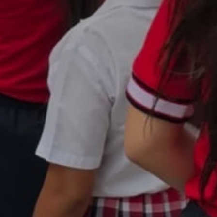
acebook
Twitter
Email
WhatsApp
Copy
Gmail
Telegram
Compartir
Link
Don't miss out!