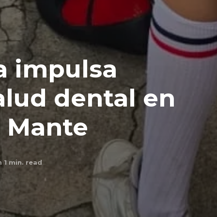
a impulsa
alud dental en
l Mante
 1
min. read