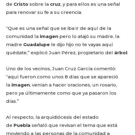
de
Cristo
sobre la
cruz
, y para ellos es una señal
para renovar su fe a su creencia.
“Que es una señal que se iba ir de aquí de la
comunidad la
imagen
pero lo atajó su madre, la
madre
Guadalupe
le dijo hijo no te vayas aquí
quédate,” explicó Juan Pérez, propietario del
árbol
.
Uno de los vecinos, Juan Cruz García comentó:
“aquí fueron como unos 8 días que se apareció
la
imagen
, venían a hacer oraciones, un rosario,
pero ya últimamente como que ya pasaron los
Facebook
Twitter
Email
WhatsApp
Copy
Gmail
Telegram
Comparti
días.”
Link
Al respecto, la arquidiócesis del estado
Don't miss
de
Puebla
señaló que revisan el tema que está
moviendo a las personas de la comunidad a