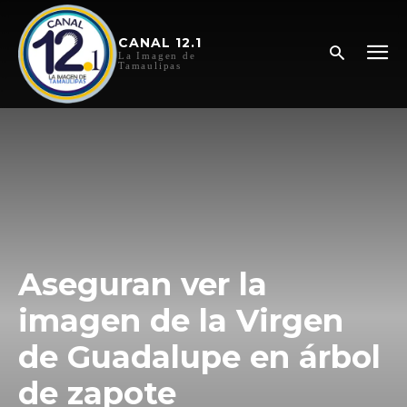
CANAL 12.1
La Imagen de
Tamaulipas
Aseguran ver la
imagen de la Virgen
de Guadalupe en árbol
de zapote