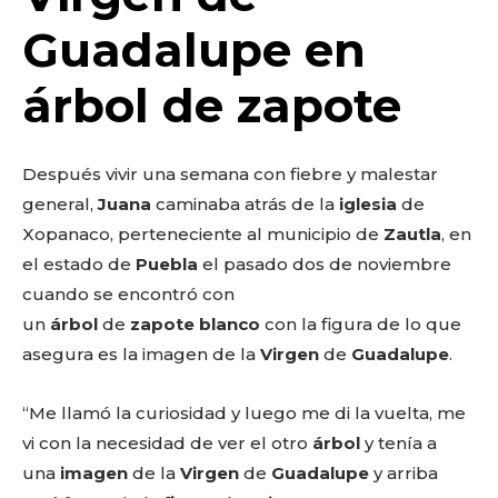
o
p
k
ir
Guadalupe en
k
árbol de zapote
Después vivir una semana con fiebre y malestar
general,
Juana
caminaba atrás de la
iglesia
de
Xopanaco, perteneciente al municipio de
Zautla
, en
el estado de
Puebla
el pasado dos de noviembre
cuando se encontró con
un
árbol
de
zapote
blanco
con la figura de lo que
asegura es la imagen de la
Virgen
de
Guadalupe
.
“Me llamó la curiosidad y luego me di la vuelta, me
vi con la necesidad de ver el otro
árbol
y tenía a
una
imagen
de la
Virgen
de
Guadalupe
y arriba