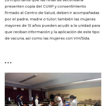
presenten copia del CURP y consentimiento
firmado al Centro de Salud, deben ir acompañadas
por el padre, madre o tutor; también las mujeres
Facebook
Twitter
Email
WhatsApp
Copy
Gmail
Telegram
Comparti
mayores de 15 años pueden acudir a la unidad para
Link
que reciban información y la aplicación de este tipo
de vacuna, así como las mujeres con VIH/Sida.
Don't miss
out!
Sing up for our newsletter
* * *
to stay in the loop.
SUBSCRIBE