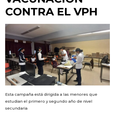
o
p
k
ir
CONTRA EL VPH
k
Esta campaña está dirigida a las menores que
estudian el primero y segundo año de nivel
secundaria