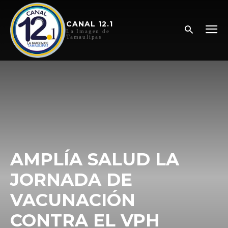
CANAL 12.1
La Imagen de
Tamaulipas
AMPLÍA SALUD LA
JORNADA DE
VACUNACIÓN
CONTRA EL VPH