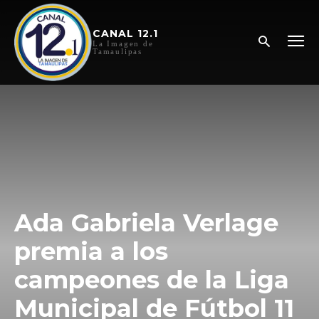
CANAL 12.1
La Imagen de
Tamaulipas
Ada Gabriela Verlage
premia a los
campeones de la Liga
Municipal de Fútbol 11