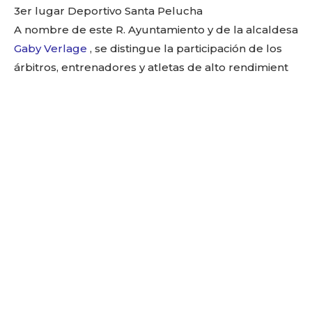
3er lugar Deportivo Santa Pelucha
A nombre de este R. Ayuntamiento y de la alcaldesa
Gaby Verlage
, se distingue la participación de los
árbitros, entrenadores y atletas de alto rendimient
Facebook
Twitter
Email
WhatsApp
Copy
Gmail
Telegram
Comparti
Link
Don't miss
out!