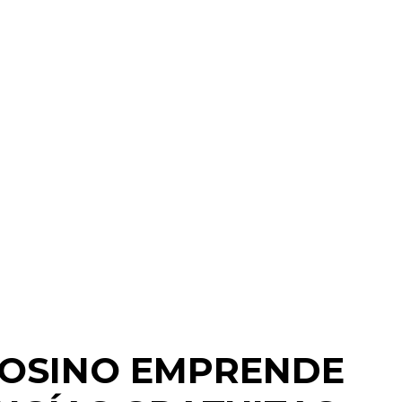
TOSINO EMPRENDE